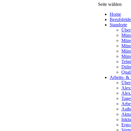
Seite wählen
Home
Berufsfelde
Standorte
Über
Müns
Müns
Müns
Müns
Münst
Telgt
Dül
Qual
Arbeits- &
Über
Alex
Alex
Tages
Arbe
Außen
Aktue
Inkl
Ergo
Vert