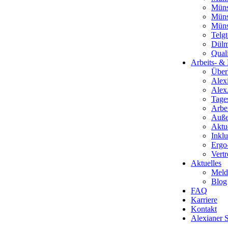
Müns
Müns
Münst
Telgt
Dül
Qual
Arbeits- &
Über
Alex
Alex
Tages
Arbe
Außen
Aktue
Inkl
Ergo
Vert
Aktuelles
Meld
Blog
FAQ
Karriere
Kontakt
Alexianer