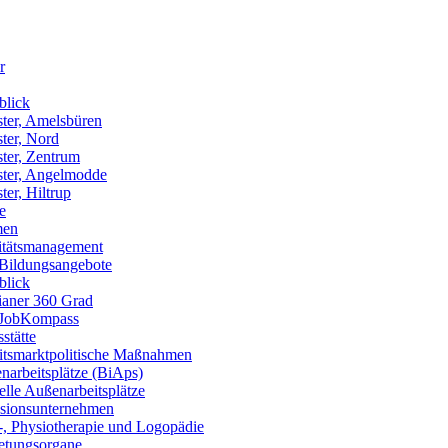
r
blick
ter, Amelsbüren
ter, Nord
ter, Zentrum
ter, Angelmodde
er, Hiltrup
e
men
itätsmanagement
 Bildungsangebote
blick
ianer 360 Grad
JobKompass
stätte
itsmarktpolitische Maßnahmen
arbeitsplätze (BiAps)​
lle Außenarbeitsplätze
usionsunternehmen
-, Physiotherapie und Logopädie
retungsorgane