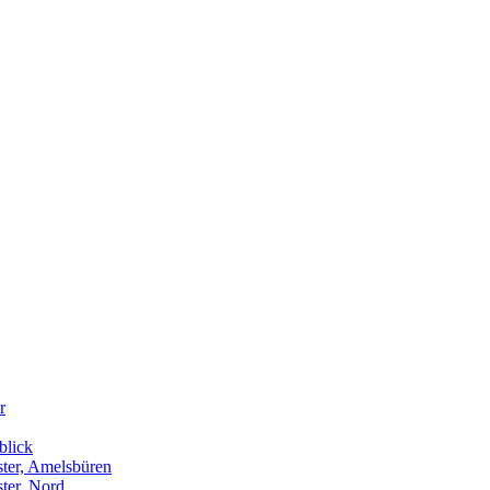
r
blick
ter, Amelsbüren
ter, Nord