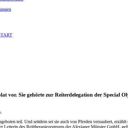
ungen
 START
lat vor. Sie gehörte zur Reiterdelegation der Special 
.
eboten teil. Und seitdem sei sie auch von Pferden verzaubert, erzählt s
r Leiterin des Reittherapiezentrums der Alexianer Münster GmbH, gefund