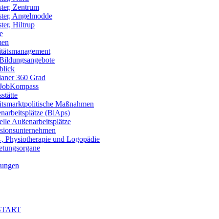
ter, Zentrum
ter, Angelmodde
er, Hiltrup
e
men
itätsmanagement
 Bildungsangebote
blick
ianer 360 Grad
JobKompass
stätte
itsmarktpolitische Maßnahmen
arbeitsplätze (BiAps)​
lle Außenarbeitsplätze
usionsunternehmen
-, Physiotherapie und Logopädie
retungsorgane
ungen
 START