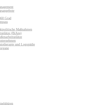
anagement
gsangebote
360 Grad
mpass
ktpolitische Maßnahmen
splätze (BiAps)​
ußenarbeitsplätze
unternehmen
siotherapie und Logopädie
sorgane
melsbüren