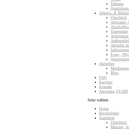
Dülmen
Qualitätsm
Arbeits- & Bildun
Überblick
Alexianer 
AlexJobKo
Tagesstätte
Arbeitsmar
Außenarbeit
Aktuelle A
Inklusions
Ergo-, Phy
Vertretung
Aktuelles
Meldungen
Blog
FAQ
Karriere
Kontakt
Alexianer START
Seite wählen
Home
Berufsfelder
Standorte
Überblick
Münster, A