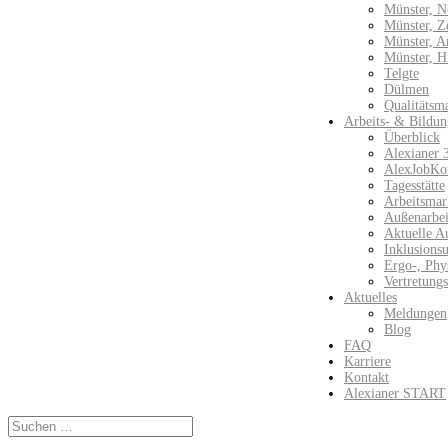
Münster, N
Münster, Z
Münster, 
Münster, H
Telgte
Dülmen
Qualitätsm
Arbeits- & Bildun
Überblick
Alexianer 
AlexJobKo
Tagesstätte
Arbeitsmar
Außenarbeit
Aktuelle A
Inklusions
Ergo-, Phy
Vertretung
Aktuelles
Meldungen
Blog
FAQ
Karriere
Kontakt
Alexianer START