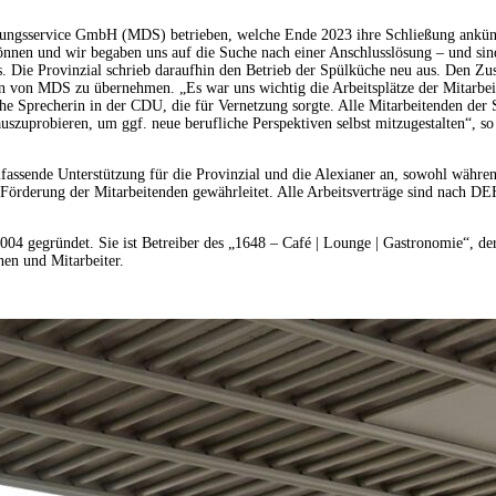
stungsservice GmbH (MDS) betrieben, welche Ende 2023 ihre Schließung ankünd
können und wir begaben uns auf die Suche nach einer Anschlusslösung – und sind
. Die Provinzial schrieb daraufhin den Betrieb der Spülküche neu aus. Den Zus
n von MDS zu übernehmen. „Es war uns wichtig die Arbeitsplätze der Mitarbeit
che Sprecherin in der CDU, die für Vernetzung sorgte. Alle Mitarbeitenden de
szuprobieren, um ggf. neue berufliche Perspektiven selbst mitzugestalten“, so
fassende Unterstützung für die Provinzial und die Alexianer an, sowohl währen
te Förderung der Mitarbeitenden gewährleitet. Alle Arbeitsverträge sind nach 
04 gegründet. Sie ist Betreiber des „1648 – Café | Lounge | Gastronomie“, d
nen und Mitarbeiter.