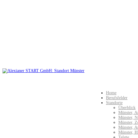
Home
Berufsfelder
Standorte
Überblick
Münster, A
Münster, N
Münster, Z
Münster, 
Münster, H
Telgte