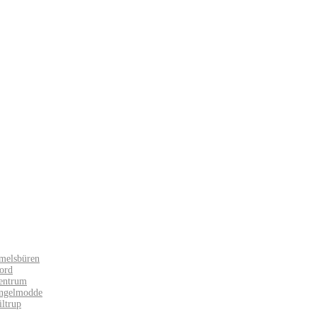
melsbüren
ord
entrum
Angelmodde
iltrup