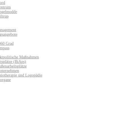
ord
entrum
Angelmodde
iltrup
anagement
gsangebote
360 Grad
mpass
ktpolitische Maßnahmen
splätze (BiAps)​
ußenarbeitsplätze
unternehmen
siotherapie und Logopädie
sorgane