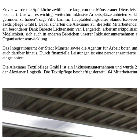
Zuvor wurde die Spülküche zwölf Jahre lang von der Münsteraner Dienstlei
bedauert. Uns war es wichtig, weiterhin inklusive Arbeitsplätze anbieten zu 
gefunden zu haben“, sagt Ville Lammi, Hauptabteilungsleiter Standortservices
Textilpflege GmbH. Dabei sicherten die Alexianer zu, die zehn Mitarbeitende
ein besonderer Dank Babette Lichtenstein van Lengerich, arbeitsmarktpolitis
Möglichkeit, sich auch in anderen Bereichen unserer Inklusionsunternehmen au
Organisationsentwicklung.
Das Integrationsamt der Stadt Münster sowie die Agentur für Arbeit boten um
auch darüber hinaus. Durch finanzielle Leistungen ist eine personenzentrier
eingruppiert.
Die Alexianer Textilpflege GmbH ist ein Inklusionsunternehmen und wurde 20
der Alexianer Logistik. Die Textilpflege beschäftigt derzeit 164 Mitarbeiterin