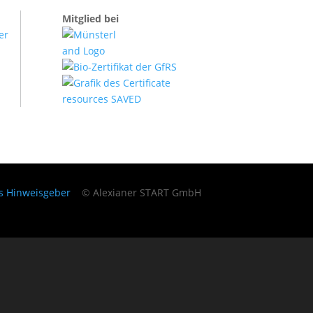
Mitglied bei
es Hinweisgeber
© Alexianer START GmbH