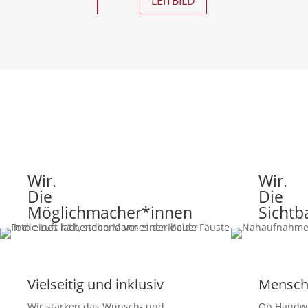
LEITBILD
Wir.
Wir.
Die
Die
Möglichmacher*innen
Sicht
Vielseitig und inklusiv
Menschl
Wir stärken das Wunsch- und
Ob Handwe