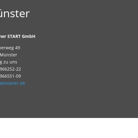
nster
aner START GmbH
nerweg 49
 Münster
g zu uns
 966252-22
 966551-09
alexianer.de