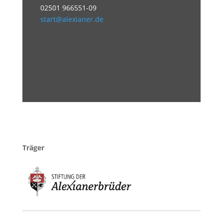
02501 966551-09
start@alexianer.de
Träger