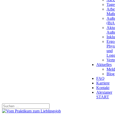
Tages
Arbei
Maß
Auße
(BiAp
Aktu
Auße
Inkl
Ergo
Phys
und
Logo
Vert
Aktuelles
Meld
Blog
FAQ
Karriere
Kontakt
Alexianer
START