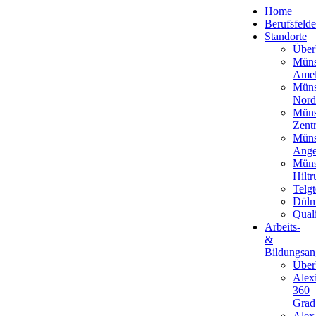
Home
Berufsfelde
Standorte
Über
Müns
Amel
Müns
Nord
Müns
Zent
Müns
Ange
Müns
Hiltr
Telgt
Dül
Qual
Arbeits-
&
Bildungsan
Über
Alex
360
Grad
Alex