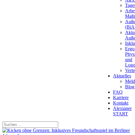
Tages
Arbei
Maß
Auße
(BiAp
Aktu
Auße
Inkl
Ergo
Phys
und
Logo
Vert
Aktuelles
Meld
Blog
FAQ
Karriere
Kontakt
Alexianer
START