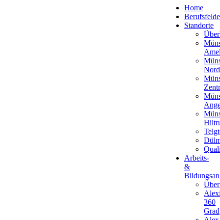
Home
Berufsfelde
Standorte
Über
Müns
Amel
Müns
Nord
Müns
Zent
Müns
Ange
Müns
Hiltr
Telgt
Dül
Qual
Arbeits-
&
Bildungsan
Über
Alex
360
Grad
Alex