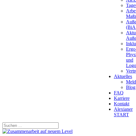
Tages
Arbei
Maß
Auße
(BiAp
Aktu
Auße
Inkl
Ergo
Phys
und
Logo
Vert
Aktuelles
Meld
Blog
FAQ
Karriere
Kontakt
Alexianer
START