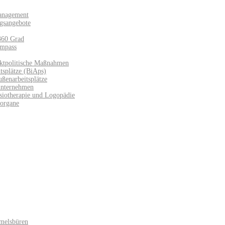
anagement
gsangebote
360 Grad
mpass
ktpolitische Maßnahmen
splätze (BiAps)​
ußenarbeitsplätze
unternehmen
siotherapie und Logopädie
sorgane
melsbüren