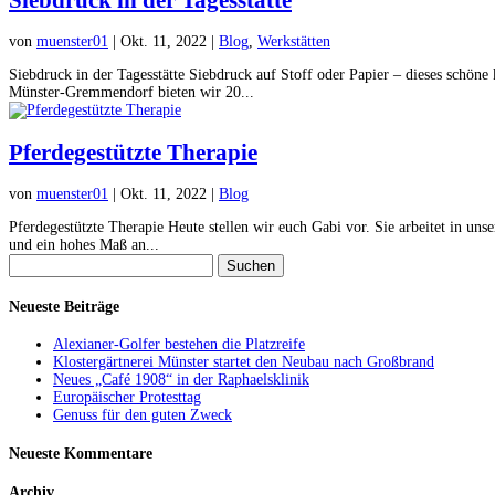
von
muenster01
|
Okt. 11, 2022
|
Blog
,
Werkstätten
Siebdruck in der Tagesstätte Siebdruck auf Stoff oder Papier – dieses schö
Münster-Gremmendorf bieten wir 20...
Pferdegestützte Therapie
von
muenster01
|
Okt. 11, 2022
|
Blog
Pferdegestützte Therapie Heute stellen wir euch Gabi vor. Sie arbeitet in unse
und ein hohes Maß an...
Suchen
nach:
Neueste Beiträge
Alexianer-Golfer bestehen die Platzreife
Klostergärtnerei Münster startet den Neubau nach Großbrand
Neues „Café 1908“ in der Raphaelsklinik
Europäischer Protesttag
Genuss für den guten Zweck
Neueste Kommentare
Archiv