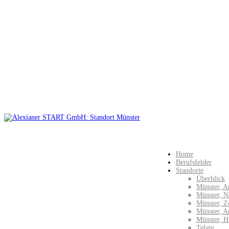
Home
Berufsfelder
Standorte
Überblick
Münster, A
Münster, N
Münster, Z
Münster, 
Münster, H
Telgte