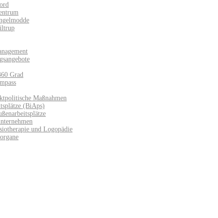
ord
entrum
Angelmodde
iltrup
anagement
gsangebote
360 Grad
mpass
ktpolitische Maßnahmen
splätze (BiAps)​
ußenarbeitsplätze
unternehmen
siotherapie und Logopädie
sorgane