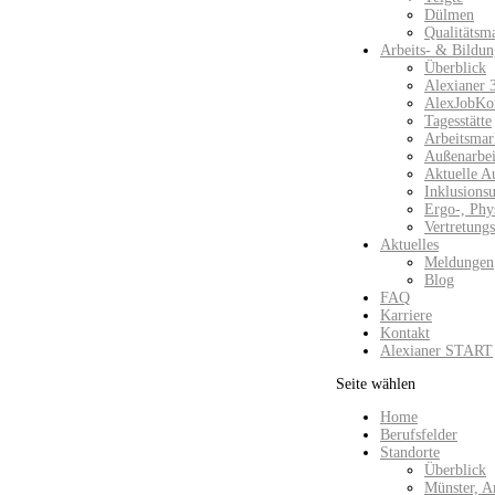
Dülmen
Qualitätsm
Arbeits- & Bildun
Überblick
Alexianer 
AlexJobKo
Tagesstätte
Arbeitsmar
Außenarbeit
Aktuelle A
Inklusions
Ergo-, Phy
Vertretung
Aktuelles
Meldungen
Blog
FAQ
Karriere
Kontakt
Alexianer START
Seite wählen
Home
Berufsfelder
Standorte
Überblick
Münster, A