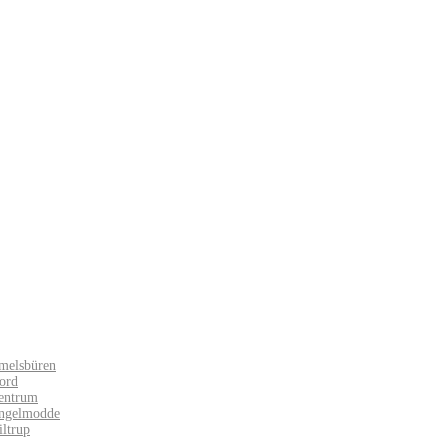
melsbüren
ord
entrum
Angelmodde
iltrup