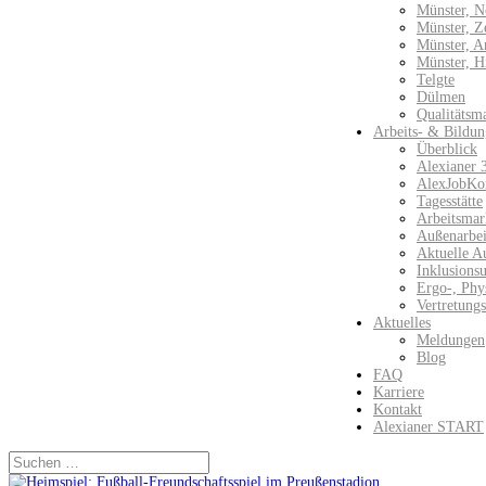
Münster, N
Münster, Z
Münster, 
Münster, H
Telgte
Dülmen
Qualitätsm
Arbeits- & Bildun
Überblick
Alexianer 
AlexJobKo
Tagesstätte
Arbeitsmar
Außenarbeit
Aktuelle A
Inklusions
Ergo-, Phy
Vertretung
Aktuelles
Meldungen
Blog
FAQ
Karriere
Kontakt
Alexianer START