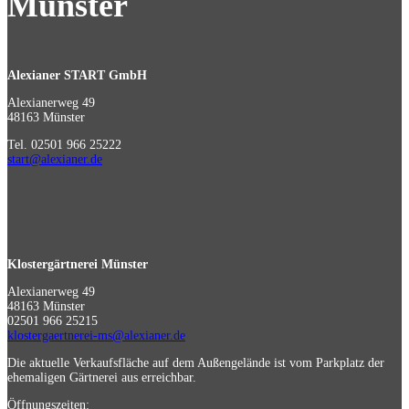
Münster
Alexianer START GmbH
Alexianerweg 49
48163 Münster
Tel. 02501 966 25222
start@alexianer.de
Klostergärtnerei Münster
Alexianerweg 49
48163 Münster
02501 966 25215
klostergaertnerei-ms@alexianer.de
Die aktuelle Verkaufsfläche auf dem Außengelände ist vom Parkplatz der
ehemaligen Gärtnerei aus erreichbar.
Öffnungszeiten: