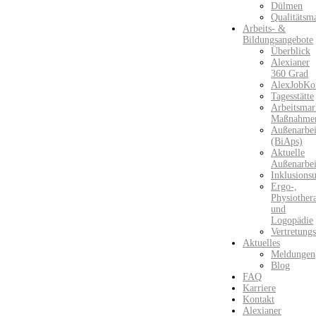
Dülmen
Qualitätsm
Arbeits- &
Bildungsangebote
Überblick
Alexianer
360 Grad
AlexJobKo
Tagesstätte
Arbeitsmark
Maßnahme
Außenarbei
(BiAps)​
Aktuelle
Außenarbei
Inklusions
Ergo-,
Physiother
und
Logopädie
Vertretung
Aktuelles
Meldungen
Blog
FAQ
Karriere
Kontakt
Alexianer