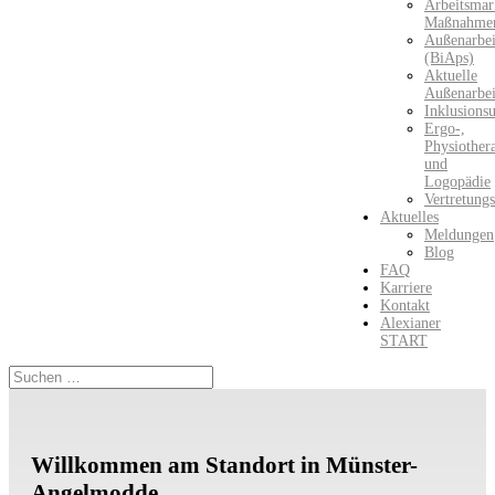
Arbeitsmark
Maßnahme
Außenarbei
(BiAps)​
Aktuelle
Außenarbei
Inklusions
Ergo-,
Physiother
und
Logopädie
Vertretung
Aktuelles
Meldungen
Blog
FAQ
Karriere
Kontakt
Alexianer
START
Willkommen am Standort in Münster-
Angelmodde