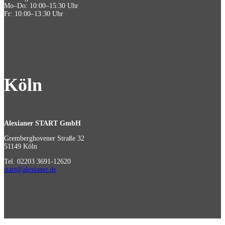
Mo–Do: 10:00–15:30 Uhr
Fr: 10:00–13:30 Uhr
Köln
Alexianer START GmbH
Gremberghovener Straße 32
51149 Köln
Tel. 02203 3691-12620
start@alexianer.de