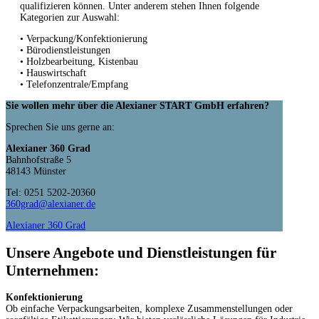
qualifizieren können. Unter anderem stehen Ihnen folgende
Kategorien zur Auswahl:
• Verpackung/Konfektionierung
• Bürodienstleistungen
• Holzbearbeitung, Kistenbau
• Hauswirtschaft
• Telefonzentrale/Empfang
Sie wollen mehr über die Alexianer START GmbH erfahren?
Sprechen Sie uns gerne an:
Alexianer 360 Grad
Bahnhofstraße 5
48143 Münster
Tel: 0251 5202-​20360
360grad@alexianer.de
Alexianer 360 Grad
Unsere Angebote und Dienstleistungen für
Unternehmen:
Konfektionierung
Ob einfache Verpackungsarbeiten, komplexe Zusammenstellungen oder