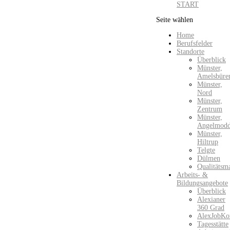
START
Seite wählen
Home
Berufsfelder
Standorte
Überblick
Münster,
Amelsbüre
Münster,
Nord
Münster,
Zentrum
Münster,
Angelmod
Münster,
Hiltrup
Telgte
Dülmen
Qualitätsm
Arbeits- &
Bildungsangebote
Überblick
Alexianer
360 Grad
AlexJobKo
Tagesstätte