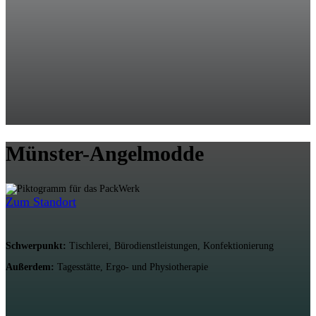
Münster-Angelmodde
Zum Standort
Schwerpunkt:
Tischlerei, Bürodienstleistungen, Konfektionierung
Außerdem:
Tagesstätte, Ergo- und Physiotherapie