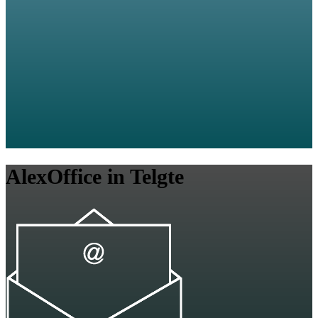
AlexOffice in Telgte