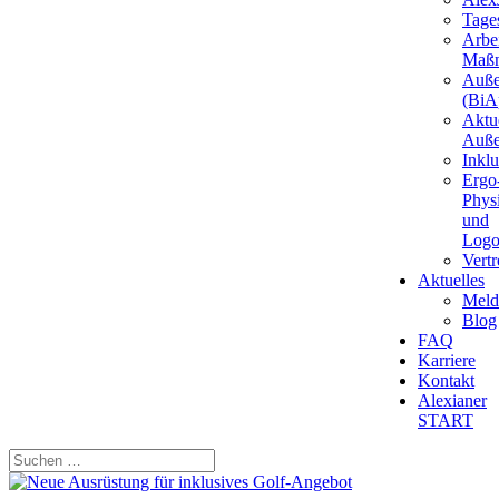
Tages
Arbei
Maß
Auße
(BiAp
Aktu
Auße
Inkl
Ergo
Phys
und
Logo
Vert
Aktuelles
Meld
Blog
FAQ
Karriere
Kontakt
Alexianer
START