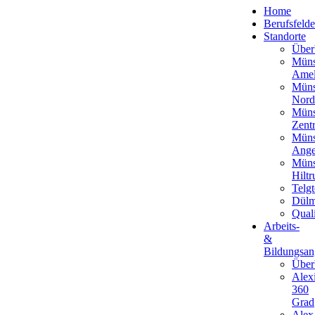
Home
Berufsfelde
Standorte
Über
Müns
Amel
Müns
Nord
Müns
Zent
Müns
Ange
Müns
Hiltr
Telgt
Dül
Qual
Arbeits-
&
Bildungsan
Über
Alex
360
Grad
Alex