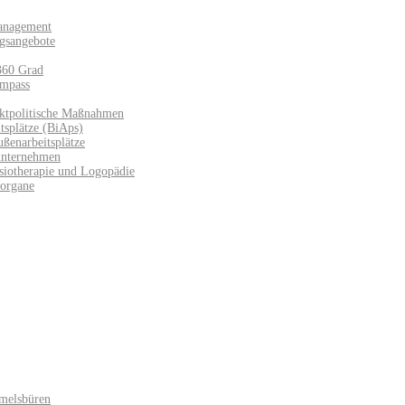
anagement
gsangebote
360 Grad
mpass
ktpolitische Maßnahmen
splätze (BiAps)​
ußenarbeitsplätze
unternehmen
siotherapie und Logopädie
sorgane
melsbüren