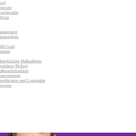
ord
entrum
Angelmodde
iltrup
anagement
gsangebote
360 Grad
mpass
ktpolitische Maßnahmen
splätze (BiAps)​
ußenarbeitsplätze
unternehmen
siotherapie und Logopädie
sorgane