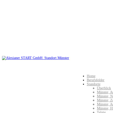
Home
Berufsfelder
Standorte
Überblick
Münster, A
Münster, N
Münster, Z
Münster, 
Münster, H
Telgte