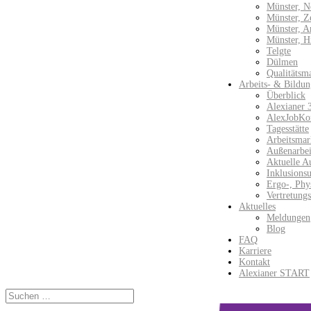
Münster, N
Münster, Z
Münster, 
Münster, H
Telgte
Dülmen
Qualitätsm
Arbeits- & Bildun
Überblick
Alexianer 
AlexJobKo
Tagesstätte
Arbeitsmar
Außenarbeit
Aktuelle A
Inklusions
Ergo-, Phy
Vertretung
Aktuelles
Meldungen
Blog
FAQ
Karriere
Kontakt
Alexianer START