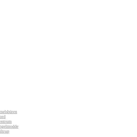
melsbüren
ord
entrum
Angelmodde
iltrup