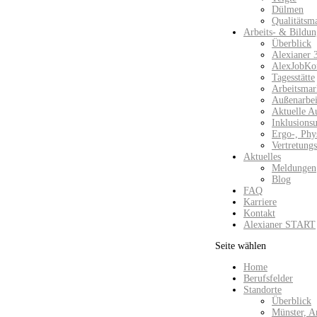
Dülmen
Qualitätsm
Arbeits- & Bildun
Überblick
Alexianer 
AlexJobKo
Tagesstätte
Arbeitsmar
Außenarbeit
Aktuelle A
Inklusions
Ergo-, Phy
Vertretung
Aktuelles
Meldungen
Blog
FAQ
Karriere
Kontakt
Alexianer START
Seite wählen
Home
Berufsfelder
Standorte
Überblick
Münster, A