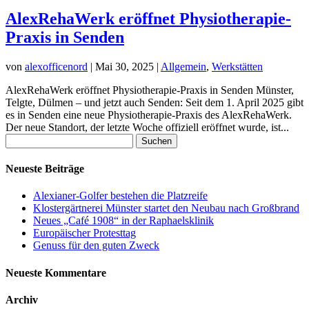
AlexRehaWerk eröffnet Physiotherapie-
Praxis in Senden
von
alexofficenord
|
Mai 30, 2025
|
Allgemein
,
Werkstätten
AlexRehaWerk eröffnet Physiotherapie-Praxis in Senden Münster,
Telgte, Dülmen – und jetzt auch Senden: Seit dem 1. April 2025 gibt
es in Senden eine neue Physiotherapie-Praxis des AlexRehaWerk.
Der neue Standort, der letzte Woche offiziell eröffnet wurde, ist...
Suchen
nach:
Neueste Beiträge
Alexianer-Golfer bestehen die Platzreife
Klostergärtnerei Münster startet den Neubau nach Großbrand
Neues „Café 1908“ in der Raphaelsklinik
Europäischer Protesttag
Genuss für den guten Zweck
Neueste Kommentare
Archiv