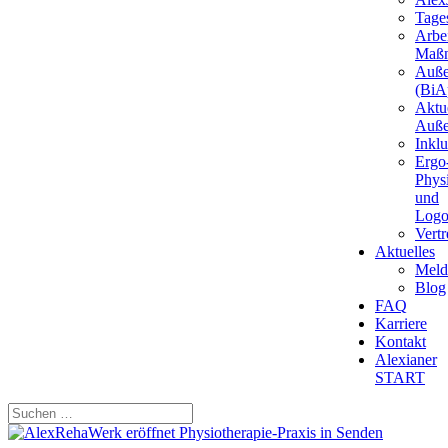
Tages
Arbei
Maß
Auße
(BiAp
Aktu
Auße
Inkl
Ergo
Phys
und
Logo
Vert
Aktuelles
Meld
Blog
FAQ
Karriere
Kontakt
Alexianer
START