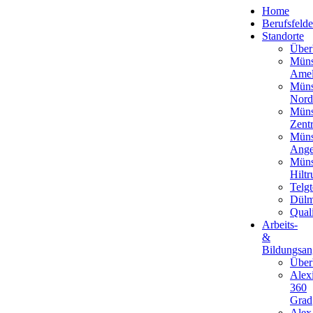
Home
Berufsfelde
Standorte
Über
Müns
Amel
Müns
Nord
Müns
Zent
Müns
Ange
Müns
Hiltr
Telgt
Dül
Qual
Arbeits-
&
Bildungsan
Über
Alex
360
Grad
Alex