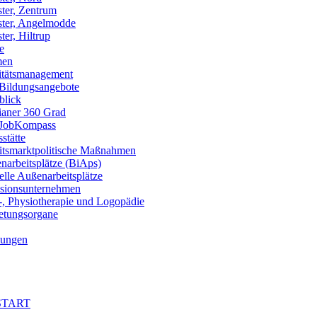
ter, Zentrum
ter, Angelmodde
er, Hiltrup
e
men
itätsmanagement
 Bildungsangebote
blick
ianer 360 Grad
JobKompass
stätte
itsmarktpolitische Maßnahmen
arbeitsplätze (BiAps)​
lle Außenarbeitsplätze
usionsunternehmen
-, Physiotherapie und Logopädie
retungsorgane
ungen
 START