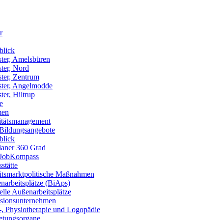
r
blick
ter, Amelsbüren
ter, Nord
ter, Zentrum
ter, Angelmodde
er, Hiltrup
e
men
itätsmanagement
 Bildungsangebote
blick
ianer 360 Grad
JobKompass
stätte
itsmarktpolitische Maßnahmen
arbeitsplätze (BiAps)​
lle Außenarbeitsplätze
usionsunternehmen
-, Physiotherapie und Logopädie
retungsorgane