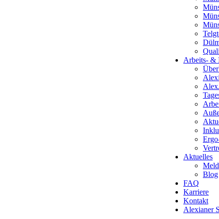
Müns
Müns
Münst
Telgt
Dül
Qual
Arbeits- &
Über
Alex
Alex
Tages
Arbe
Außen
Aktue
Inkl
Ergo
Vert
Aktuelles
Meld
Blog
FAQ
Karriere
Kontakt
Alexianer