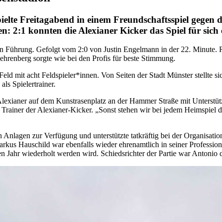
ielte Freitagabend in einem Freundschaftsspiel gegen
n: 2:1 konnten die Alexianer Kicker das Spiel für sich 
r in Führung. Gefolgt vom 2:0 von Justin Engelmann in der 22. Minute
hrenberg sorgte wie bei den Profis für beste Stimmung.
eld mit acht Feldspieler*innen. Von Seiten der Stadt Münster stellte 
als Spielertrainer.
 Alexianer auf dem Kunstrasenplatz an der Hammer Straße mit Unterst
s, Trainer der Alexianer-Kicker. „Sonst stehen wir bei jedem Heimspie
 Anlagen zur Verfügung und unterstützte tatkräftig bei der Organisati
us Hauschild war ebenfalls wieder ehrenamtlich in seiner Profession dab
 Jahr wiederholt werden wird. Schiedsrichter der Partie war Antonio 