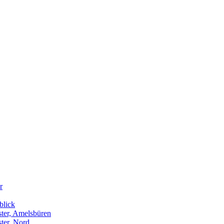
r
blick
ter, Amelsbüren
ter, Nord