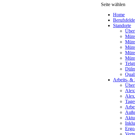
Seite wählen
Home
Berufsfelde
Standorte
Über
Müns
Müns
Müns
Müns
Münst
Telgt
Dül
Qual
Arbeits- &
Über
Alex
Alex
Tages
Arbe
Außen
Aktue
Inkl
Ergo
Vert