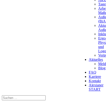
Tages
Arbei
Maß
Auße
(BiAp
Aktu
Auße
Inkl
Ergo
Phys
und
Logo
Vert
Aktuelles
Meld
Blog
FAQ
Karriere
Kontakt
Alexianer
START