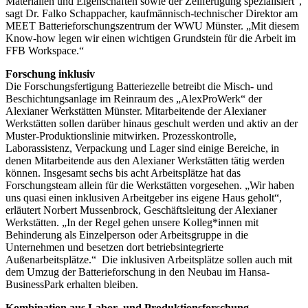
Materialien und Eigenschaften sowie der Zellfertigung spezialisiert“,
sagt Dr. Falko Schappacher, kaufmännisch-technischer Direktor am
MEET Batterieforschungszentrum der WWU Münster. „Mit diesem
Know-how legen wir einen wichtigen Grundstein für die Arbeit im
FFB Workspace.“
Forschung inklusiv
Die Forschungsfertigung Batteriezelle betreibt die Misch- und
Beschichtungsanlage im Reinraum des „AlexProWerk“ der
Alexianer Werkstätten Münster. Mitarbeitende der Alexianer
Werkstätten sollen darüber hinaus geschult werden und aktiv an der
Muster-Produktionslinie mitwirken. Prozesskontrolle,
Laborassistenz, Verpackung und Lager sind einige Bereiche, in
denen Mitarbeitende aus den Alexianer Werkstätten tätig werden
können. Insgesamt sechs bis acht Arbeitsplätze hat das
Forschungsteam allein für die Werkstätten vorgesehen. „Wir haben
uns quasi einen inklusiven Arbeitgeber ins eigene Haus geholt“,
erläutert Norbert Mussenbrock, Geschäftsleitung der Alexianer
Werkstätten. „In der Regel gehen unsere Kolleg*innen mit
Behinderung als Einzelperson oder Arbeitsgruppe in die
Unternehmen und besetzen dort betriebsintegrierte
Außenarbeitsplätze.“ Die inklusiven Arbeitsplätze sollen auch mit
dem Umzug der Batterieforschung in den Neubau im Hansa-
BusinessPark erhalten bleiben.
Kombination aus Labor- und Produktionsforschung