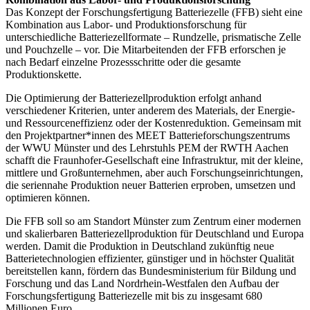
Das Konzept der Forschungsfertigung Batteriezelle (FFB) sieht eine
Kombination aus Labor- und Produktionsforschung für
unterschiedliche Batteriezellformate – Rundzelle, prismatische Zelle
und Pouchzelle – vor. Die Mitarbeitenden der FFB erforschen je
nach Bedarf einzelne Prozessschritte oder die gesamte
Produktionskette.
Die Optimierung der Batteriezellproduktion erfolgt anhand
verschiedener Kriterien, unter anderem des Materials, der Energie-
und Ressourceneffizienz oder der Kostenreduktion. Gemeinsam mit
den Projektpartner*innen des MEET Batterieforschungszentrums
der WWU Münster und des Lehrstuhls PEM der RWTH Aachen
schafft die Fraunhofer-Gesellschaft eine Infrastruktur, mit der kleine,
mittlere und Großunternehmen, aber auch Forschungseinrichtungen,
die seriennahe Produktion neuer Batterien erproben, umsetzen und
optimieren können.
Die FFB soll so am Standort Münster zum Zentrum einer modernen
und skalierbaren Batteriezellproduktion für Deutschland und Europa
werden. Damit die Produktion in Deutschland zukünftig neue
Batterietechnologien effizienter, günstiger und in höchster Qualität
bereitstellen kann, fördern das Bundesministerium für Bildung und
Forschung und das Land Nordrhein-Westfalen den Aufbau der
Forschungsfertigung Batteriezelle mit bis zu insgesamt 680
Millionen Euro.