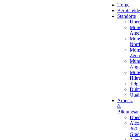
Home
Berufsfelde
Standorte
Über
Müns
Amel
Müns
Nord
Müns
Zent
Müns
Ange
Müns
Hiltr
Telgt
Dül
Qual
Arbeits-
&
Bildungsan
Über
Alex
360
Grad
Alex