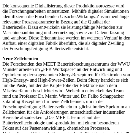
Die konsequente Digitalisierung dieser Produktionsprozesse wird
die Forschungsarbeiten unterstützen. Mithilfe digitaler Simulationen
identifizieren die Forschenden Ursache-Wirkungs-Zusammenhänge
relevanter Prozessparameter in Bezug auf die Qualität der
Batteriezelle. Dazu entwickeln sie leistungsfähige Methoden zur
Maschinenanbindung und -vernetzung sowie zur Datenerfassung
und -analyse. Diese Erkenntnisse werden im weiteren Verlauf in den
Aufbau einer digitalen Fabrik überführt, die als digitaler Zwilling
der Forschungsfertigung Batteriezelle entsteht.
Neue Zellchemien
Die Forschenden des MEET Batterieforschungszentrums der WWU
Münster arbeiten im „FFB Workspace“ an der Entwicklung und
Optimierung der sogenannten Slurry-Rezepturen für Elektroden von
High-Energy- und High-Power-Zellen. Beim Slurry handelt es sich
um die Paste, mit der die Kupferfolie der Elektrode nach dem
Mischverfahren beschichtet wird. Weiterhin entwickelt das Team
rund um Professor Dr. Martin Winter und Dr. Falko Schappacher
zukünftig Rezepturen für neue Zellchemien, um in der
Forschungsfertigung Batteriezelle ein m glichst breites Spektrum an
Zellchemien für die Anforderungen unterschiedlicher industrieller
Bereiche abzudecken. „Das MEET-Team ist auf die
Batteriezelltechnologie und -produktion mit einem besonderen
Fokus auf der Pastenentwicklung, chemischen Prozessen,