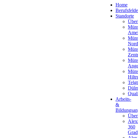
Home
Berufsfelde
Standorte
Über
Müns
Amel
Müns
Nord
Müns
Zent
Müns
Ange
Müns
Hiltr
Telgt
Dül
Qual
Arbeits-
&
Bildungsan
Über
Alex
360
Grad
Alex