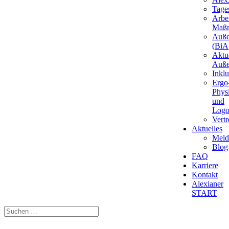
Tages
Arbei
Maß
Auße
(BiAp
Aktu
Auße
Inkl
Ergo
Phys
und
Logo
Vert
Aktuelles
Meld
Blog
FAQ
Karriere
Kontakt
Alexianer
START