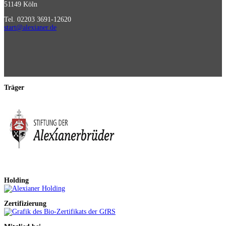
51149 Köln
Tel. 02203 3691-12620
start@alexianer.de
Träger
Holding
Zertifizierung