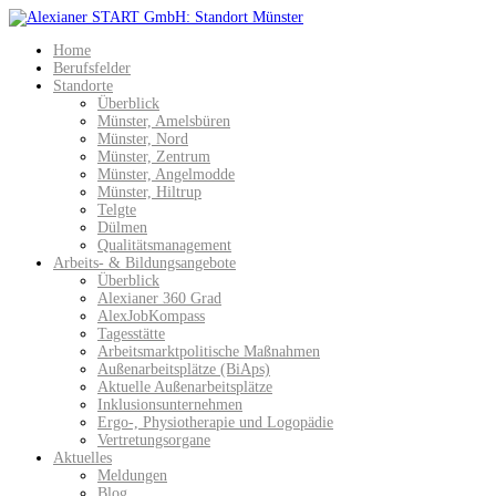
Home
Berufsfelder
Standorte
Überblick
Münster, Amelsbüren
Münster, Nord
Münster, Zentrum
Münster, Angelmodde
Münster, Hiltrup
Telgte
Dülmen
Qualitätsmanagement
Arbeits- & Bildungsangebote
Überblick
Alexianer 360 Grad
AlexJobKompass
Tagesstätte
Arbeitsmarktpolitische Maßnahmen
Außenarbeitsplätze (BiAps)​
Aktuelle Außenarbeitsplätze
Inklusionsunternehmen
Ergo-, Physiotherapie und Logopädie
Vertretungsorgane
Aktuelles
Meldungen
Blog