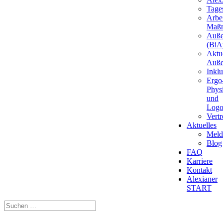
Tages
Arbei
Maß
Auße
(BiAp
Aktu
Auße
Inkl
Ergo
Phys
und
Logo
Vert
Aktuelles
Meld
Blog
FAQ
Karriere
Kontakt
Alexianer
START