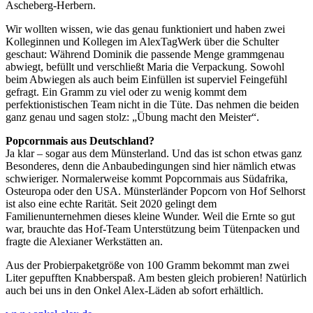
Ascheberg-Herbern.
Wir wollten wissen, wie das genau funktioniert und haben zwei
Kolleginnen und Kollegen im AlexTagWerk über die Schulter
geschaut: Während Dominik die passende Menge grammgenau
abwiegt, befüllt und verschließt Maria die Verpackung. Sowohl
beim Abwiegen als auch beim Einfüllen ist superviel Feingefühl
gefragt. Ein Gramm zu viel oder zu wenig kommt dem
perfektionistischen Team nicht in die Tüte. Das nehmen die beiden
ganz genau und sagen stolz: „Übung macht den Meister“.
Popcornmais aus Deutschland?
Ja klar – sogar aus dem Münsterland. Und das ist schon etwas ganz
Besonderes, denn die Anbaubedingungen sind hier nämlich etwas
schwieriger. Normalerweise kommt Popcornmais aus Südafrika,
Osteuropa oder den USA. Münsterländer Popcorn von Hof Selhorst
ist also eine echte Rarität. Seit 2020 gelingt dem
Familienunternehmen dieses kleine Wunder. Weil die Ernte so gut
war, brauchte das Hof-Team Unterstützung beim Tütenpacken und
fragte die Alexianer Werkstätten an.
Aus der Probierpaketgröße von 100 Gramm bekommt man zwei
Liter gepufften Knabberspaß. Am besten gleich probieren! Natürlich
auch bei uns in den Onkel Alex-Läden ab sofort erhältlich.