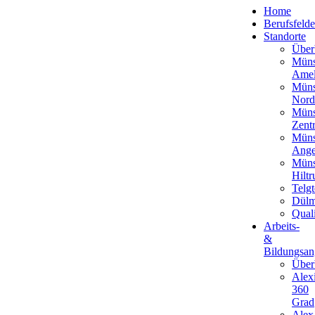
Home
Berufsfelde
Standorte
Über
Müns
Amel
Müns
Nord
Müns
Zent
Müns
Ange
Müns
Hiltr
Telgt
Dül
Qual
Arbeits-
&
Bildungsan
Über
Alex
360
Grad
Alex